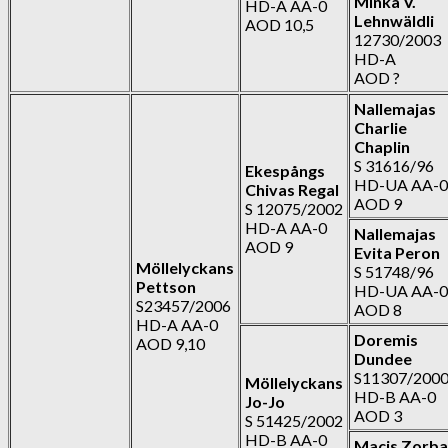
Minka V.
HD-A AA-0
Lehnwäldli
AOD 10,5
12730/2003
HD-A
AOD ?
Nallemajas
Charlie
Chaplin
S 31616/96
Ekespångs
HD-UA AA-0
Chivas Regal
AOD 9
S 12075/2002
HD-A AA-0
Nallemajas
AOD 9
Evita Peron
Möllelyckans
S 51748/96
Pettson
HD-UA AA-0
S23457/2006
AOD 8
HD-A AA-0
Doremis
AOD 9,10
Dundee
S11307/200
Möllelyckans
HD-B AA-0
Jo-Jo
AOD 3
S 51425/2002
HD-B AA-0
Macis Zorba