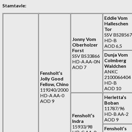
Stamtavle:
Eddie Vom
Halleschen
Tor
SSV BS28567
Jonny Vom
HD-B
Oberholzer
AOD 6,5
Forst
Dunja Vom
SSV BS33866
Colmberg
HD-A AA-0N
Waldchen
AOD 7
ANKC
Fensholt’s
2100066404
Jolly Good
HD-B
Fellow, Chino
AOD 10
119240/2000
HD-A AA-0
Herletta’s
AOD 9
Boban
11787/96
HD-B AA-2
Fensholt’s
AOD 9
Indra
15933/98
Fensholt’s