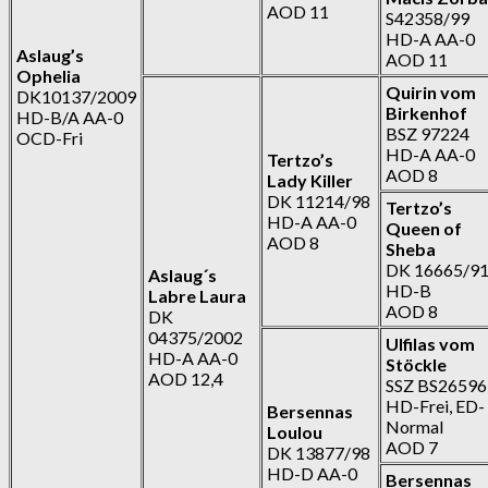
AOD 11
S42358/99
HD-A AA-0
Aslaug’s
AOD 11
Ophelia
Quirin vom
DK10137/2009
Birkenhof
HD-B/A AA-0
BSZ 97224
OCD-Fri
HD-A AA-0
Tertzo’s
AOD 8
Lady Killer
DK 11214/98
Tertzo’s
HD-A AA-0
Queen of
AOD 8
Sheba
DK 16665/9
Aslaug´s
HD-B
Labre Laura
AOD 8
DK
04375/2002
Ulfilas vom
HD-A AA-0
Stöckle
AOD 12,4
SSZ BS26596
HD-Frei, ED-
Bersennas
Normal
Loulou
AOD 7
DK 13877/98
HD-D AA-0
Bersennas