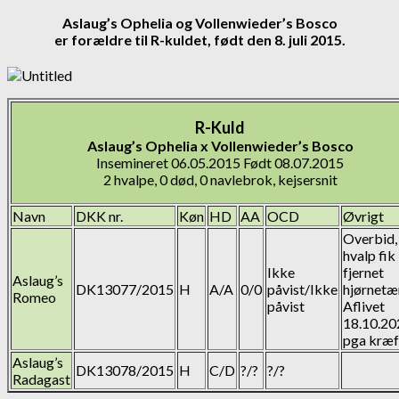
Aslaug’s Ophelia og Vollenwieder’s Bosco
er forældre til R-kuldet, født den 8. juli 2015.
R-Kuld
Aslaug’s Ophelia x Vollenwieder’s Bosco
Insemineret 06.05.2015 Født 08.07.2015
2 hvalpe, 0 død, 0 navlebrok, kejsersnit
Navn
DKK nr.
Køn
HD
AA
OCD
Øvrigt
Overbid,
hvalp fik
Ikke
fjernet
Aslaug’s
DK13077/2015
H
A/A
0/0
påvist/Ikke
hjørnetæ
Romeo
påvist
Aflivet
18.10.20
pga kræf
Aslaug’s
DK13078/2015
H
C/D
?/?
?/?
Radagast