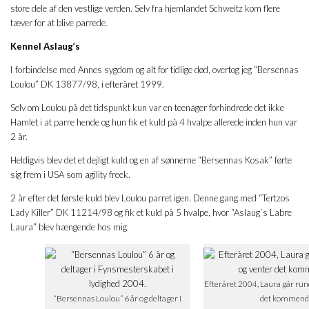
store dele af den vestlige verden. Selv fra hjemlandet Schweitz kom flere
tæver for at blive parrede.
Kennel Aslaug’s
I forbindelse med Annes sygdom og alt for tidlige død, overtog jeg “Bersennas
Loulou” DK 13877/98, i efteråret 1999.
Selv om Loulou på det tidspunkt kun var en teenager forhindrede det ikke
Hamlet i at parre hende og hun fik et kuld på 4 hvalpe allerede inden hun var
2 år.
Heldigvis blev det et dejligt kuld og en af sønnerne “Bersennas Kosak” førte
sig frem i USA som agility freek.
2 år efter det første kuld blev Loulou parret igen. Denne gang med “Tertzos
Lady Killer” DK 11214/98 og fik et kuld på 5 hvalpe, hvor “Aslaug´s Labre
Laura” blev hængende hos mig.
Efteråret 2004, Laura går rund
“Bersennas Loulou” 6 år og deltager i
det kommende