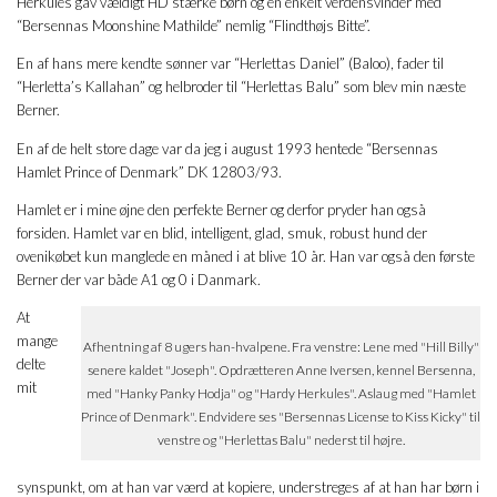
Herkules gav vældigt HD stærke børn og en enkelt verdensvinder med
“Bersennas Moonshine Mathilde” nemlig “Flindthøjs Bitte”.
En af hans mere kendte sønner var “Herlettas Daniel” (Baloo), fader til
“Herletta’s Kallahan” og helbroder til “Herlettas Balu” som blev min næste
Berner.
En af de helt store dage var da jeg i august 1993 hentede “Bersennas
Hamlet Prince of Denmark” DK 12803/93.
Hamlet er i mine øjne den perfekte Berner og derfor pryder han også
forsiden. Hamlet var en blid, intelligent, glad, smuk, robust hund der
ovenikøbet kun manglede en måned i at blive 10 år. Han var også den første
Berner der var både A1 og 0 i Danmark.
At
mange
Afhentning af 8 ugers han-hvalpene. Fra venstre: Lene med "Hill Billy"
delte
senere kaldet "Joseph". Opdrætteren Anne Iversen, kennel Bersenna,
mit
med "Hanky Panky Hodja" og "Hardy Herkules". Aslaug med "Hamlet
Prince of Denmark". Endvidere ses "Bersennas License to Kiss Kicky" til
venstre og "Herlettas Balu" nederst til højre.
synspunkt, om at han var værd at kopiere, understreges af at han har børn i