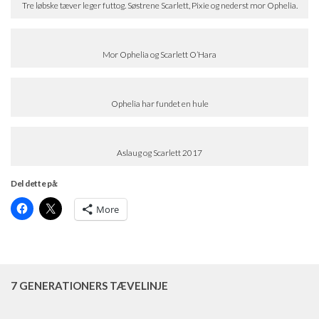
Tre løbske tæver leger futtog. Søstrene Scarlett, Pixie og nederst mor Ophelia.
Mor Ophelia og Scarlett O’Hara
Ophelia har fundet en hule
Aslaug og Scarlett 2017
Del dette på:
More
7 GENERATIONERS TÆVELINJE