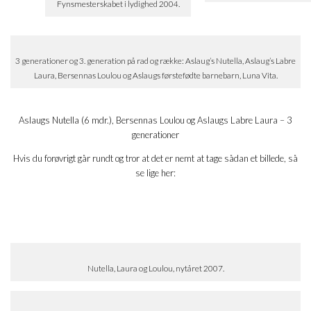
Fynsmesterskabet i lydighed 2004.
3 generationer og 3. generation på rad og række: Aslaug’s Nutella, Aslaug’s Labre
Laura, Bersennas Loulou og Aslaugs førstefødte barnebarn, Luna Vita.
Aslaugs Nutella (6 mdr.), Bersennas Loulou og Aslaugs Labre Laura – 3
generationer
Hvis du forøvrigt går rundt og tror at det er nemt at tage sådan et billede, så
se lige her:
Nutella, Laura og Loulou, nytåret 2007.