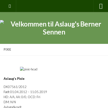
PIXIE
Aslaug’s Pixie
DK07561/2012
Født 01.04.2012 – 11.05.2019
HD: A/A, AA: 0/0, OCD: Fri
DM: N/N
Avlsgodkendt