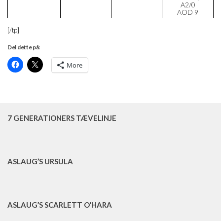
A2/0
AOD 9
[/tp]
Del dette på:
More
7 GENERATIONERS TÆVELINJE
ASLAUG’S URSULA
ASLAUG’S SCARLETT O’HARA