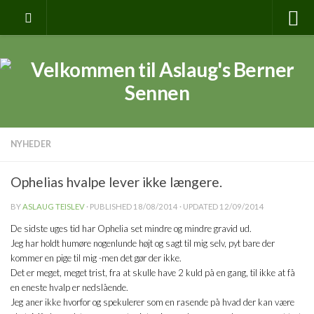
NYHEDER
Ophelias hvalpe lever ikke længere.
BY
ASLAUG TEISLEV
· PUBLISHED
18/08/2014
· UPDATED
12/09/2014
De sidste uges tid har Ophelia set mindre og mindre gravid ud.
Jeg har holdt humøre nogenlunde højt og sagt til mig selv, pyt bare der
kommer en pige til mig -men det gør der ikke.
Det er meget, meget trist, fra at skulle have 2 kuld på en gang, til ikke at få
en eneste hvalp er nedslående.
Jeg aner ikke hvorfor og spekulerer som en rasende på hvad der kan være