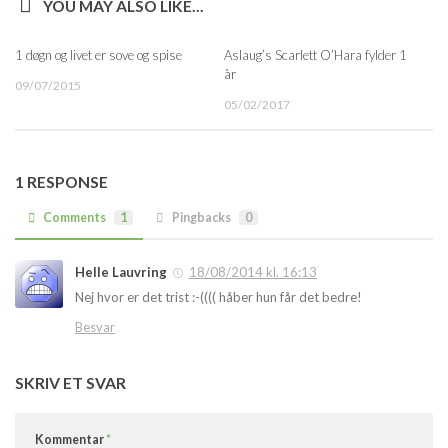
YOU MAY ALSO LIKE...
1 døgn og livet er sove og spise
Aslaug’s Scarlett O’Hara fylder 1
år
09/07/2015
05/02/2017
1 RESPONSE
Comments
1
Pingbacks
0
Helle Lauvring
18/08/2014 kl. 16:13
Nej hvor er det trist :-(((( håber hun får det bedre!
Besvar
SKRIV ET SVAR
Kommentar
*