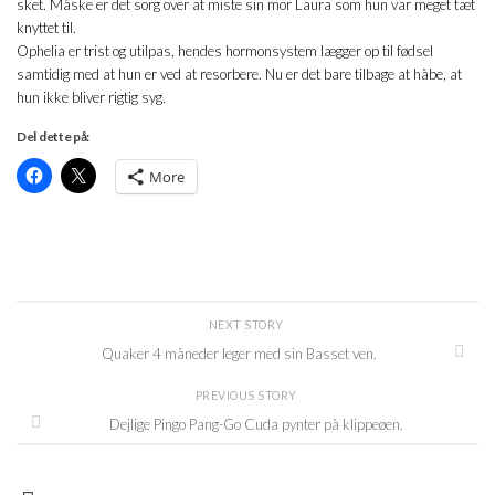
sket. Måske er det sorg over at miste sin mor Laura som hun var meget tæt
knyttet til.
Ophelia er trist og utilpas, hendes hormonsystem lægger op til fødsel
samtidig med at hun er ved at resorbere. Nu er det bare tilbage at håbe, at
hun ikke bliver rigtig syg.
Del dette på:
More
NEXT STORY
Quaker 4 måneder leger med sin Basset ven.
PREVIOUS STORY
Dejlige Pingo Pang-Go Cuda pynter på klippeøen.